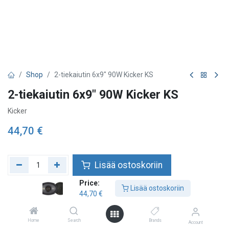
Shop
2-tiekaiutin 6x9" 90W Kicker KS
2-tiekaiutin 6x9" 90W Kicker KS
Kicker
44,70
€
Lisää ostoskoriin
Price:
Lisää toivelistalle
Lisää ostoskoriin
44,70
€
Tarkista saatavuus
Home
Search
Brands
Account