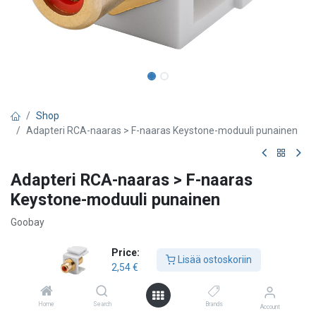
Shop
Adapteri RCA-naaras > F-naaras Keystone-moduuli punainen
Adapteri RCA-naaras > F-naaras
Keystone-moduuli punainen
Goobay
2,54
€
Price:
Lisää ostoskoriin
2,54
€
Lisää ostoskoriin
Home
Search
Brands
Account