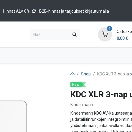
Hinnat ALV 0%
B2B-hinnat ja tarjoukset kirjautumalla
0
Ostoskor
0,00
€
Brands
Luettelot
Blog
Tapahtumat
Shop
KDC XLR 3-nap uro
New
KDC XLR 3-nap u
Kindermann
Kindermann KDC AV-kalustesarja 
ja dataliitinrunkojen integrointii
yhdistelmään, jonka avulla voida
asennuskokonaisuus. Rakenne ma