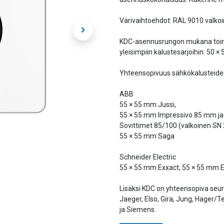
Värivaihtoehdot: RAL 9010 valkoin
KDC-asennusrungon mukana toimit
yleisimpiin kalustesarjoihin: 50
Yhteensopivuus sähkökalusteide
ABB
55 × 55 mm Jussi,
55 × 55 mm Impressivo 85 mm ja 
Sovittimet 85/100 (valkoinen SN 
55 × 55 mm Saga
Schneider Electric
55 × 55 mm Exxact, 55 × 55 mm E
Lisäksi KDC on yhteensopiva seur
Jaeger, Elso, Gira, Jung, Hager/T
ja Siemens.