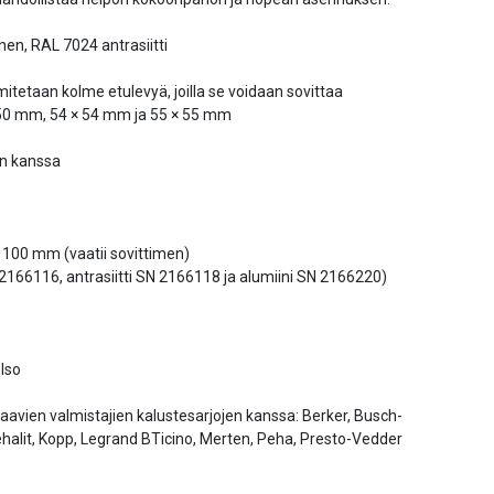
en, RAL 7024 antrasiitti
etaan kolme etulevyä, joilla se voidaan sovittaa
 × 50 mm, 54 × 54 mm ja 55 × 55 mm
n kanssa
100 mm (vaatii sovittimen)
2166116, antrasiitti SN 2166118 ja alumiini SN 2166220)
lso
aavien valmistajien kalustesarjojen kanssa: Berker, Busch-
ehalit, Kopp, Legrand BTicino, Merten, Peha, Presto-Vedder