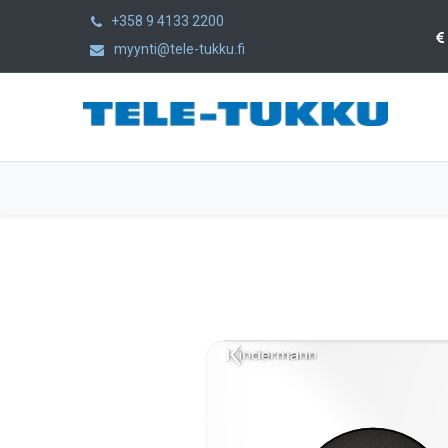
+358 9 4133 2200
myynti@tele-tukku.fi
Etusivu
Tuotteet
Kategoriat