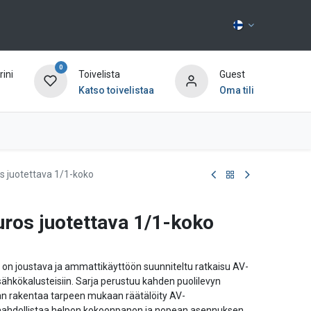
0
ini
Toivelista
Guest
Katso toivelistaa
Oma tili
Ota yhteyttä
s juotettava 1/1-koko
ros juotettava 1/1-koko
on joustava ja ammattikäyttöön suunniteltu ratkaisu AV-
n sähkökalusteisiin. Sarja perustuu kahden puolilevyn
an rakentaa tarpeen mukaan räätälöity AV-
hdollistaa helpon kokoonpanon ja nopean asennuksen.