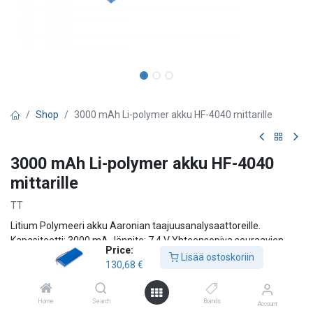
Shop
3000 mAh Li-polymer akku HF-4040 mittarille
3000 mAh Li-polymer akku HF-4040
mittarille
TT
Litium Polymeeri akku Aaronian taajuusanalysaattoreille.
Kapasiteetti: 3000 mA Jännite: 7.4 V Yhteensopiva seuraavien
Price:
tuotteiden kanssa: - Aaronia NF - Aaronia V1S - Aaronia V4 -
Lisää ostoskoriin
130,68
€
Spectran HF-2025E V3 - Spectran HF-4040 V3 - Spectran HF-
60100 V4 - Spectran HF-6060 V4 - Spectran HF-6065 V4 -
Spectran HF-6080 V4 - Spectran NF-1010E - Spectran NF-3020E -
Home
Search
Brands
Account