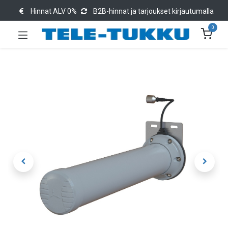
Hinnat ALV 0%
B2B-hinnat ja tarjoukset kirjautumalla
0