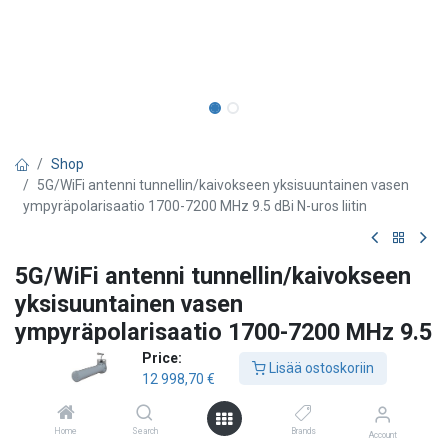
Shop
5G/WiFi antenni tunnellin/kaivokseen yksisuuntainen vasen
ympyräpolarisaatio 1700-7200 MHz 9.5 dBi N-uros liitin
5G/WiFi antenni tunnellin/kaivokseen
yksisuuntainen vasen
ympyräpolarisaatio 1700-7200 MHz 9.5
dBi N-uros liitin
Price:
Lisää ostoskoriin
12 998,70
€
Poynting
Laajakaistainen ympyräpolarisoitunut antenni
Home
Search
Brands
Account
Wi-Fi 6 (802.11ax) & LTE/4G/5G