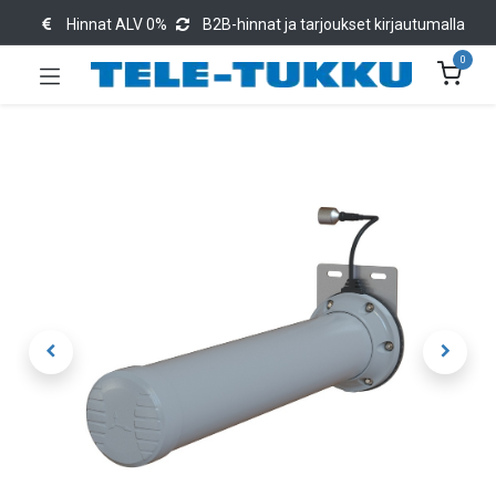
Hinnat ALV 0%
B2B-hinnat ja tarjoukset kirjautumalla
0