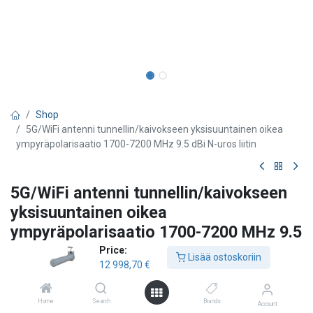
Shop
5G/WiFi antenni tunnellin/kaivokseen yksisuuntainen oikea
ympyräpolarisaatio 1700-7200 MHz 9.5 dBi N-uros liitin
5G/WiFi antenni tunnellin/kaivokseen
yksisuuntainen oikea
ympyräpolarisaatio 1700-7200 MHz 9.5
dBi N-uros liitin
Price:
Lisää ostoskoriin
12 998,70
€
Poynting
Laajakaistainen ympyräpolarisoitunut antenni
Home
Search
Brands
Account
Wi-Fi 6 (802.11ax) & LTE/4G/5G