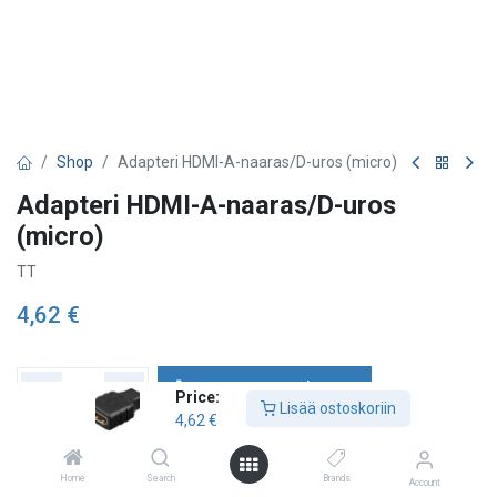
Shop
Adapteri HDMI-A-naaras/D-uros (micro)
Adapteri HDMI-A-naaras/D-uros
(micro)
TT
4,62
€
Lisää ostoskoriin
Price:
Lisää ostoskoriin
4,62
€
Lisää toivelistalle
Home
Search
Brands
Account