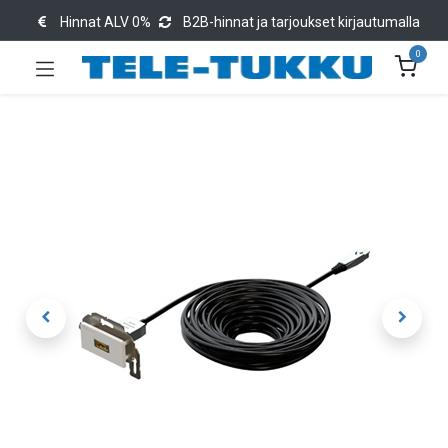
Hinnat ALV 0%
B2B-hinnat ja tarjoukset kirjautumalla
0