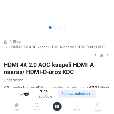
Shop
HDMI 4K 2.0 AOC-kaapeli HDMI-A-naaras/ HDMI-D-uros KDC
HDMI 4K 2.0 AOC-kaapeli HDMI-A-
naaras/ HDMI-D-uros KDC
Kindermann
KDC-moduulissa on HDMI-naarasliitin sekä integroitu HDMI-hybridi
Price:
AOC-kaapeli (muovikuitu ja kupari). Kaapeli on Active Optical -
Lisää ostoskoriin
200,00
€
tyyppinen ja varustettu HDMI-D-urosliittimellä (micro-HDMI).
KDC on ½-kokoinen moduuli ja vaatii rinnalleen toisen ½-kokoisen
Home
Search
Brands
Account
osan samaan rasiaan (esim. sokealevy 7456 000 040, SSTL