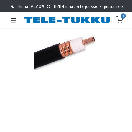
Hinnat ALV 0%
B2B-hinnat ja tarjoukset kirjautumalla
0