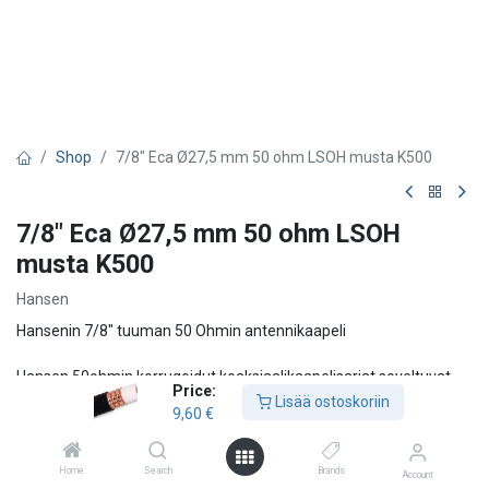
Shop
7/8" Eca Ø27,5 mm 50 ohm LSOH musta K500
7/8" Eca Ø27,5 mm 50 ohm LSOH
musta K500
Hansen
Hansenin 7/8" tuuman 50 Ohmin antennikaapeli
Hansen 50ohmin korrugoidut koaksiaalikaapelisarjat soveltuvat
Price:
laajasti antennisyöttöjärjestelmiin: Maa- ja matkapuhelin;
Lisää ostoskoriin
9,60
€
jumpperijohdot; laitteiden huone- ja antenniliitännät; armeijan
tiedonsiirtoyhteydet; VLF-, AM- ja FM-radiolähetysjärjestelmät;
Ilma- ja laivatutkajärjestelmät; Taktiset, restaurointi- ja mobiilit
Home
Search
Brands
Account