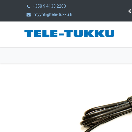
+358 9 4133 2200
myynti@tele-tukku.fi
Etusivu
Tuotteet
Kategoriat