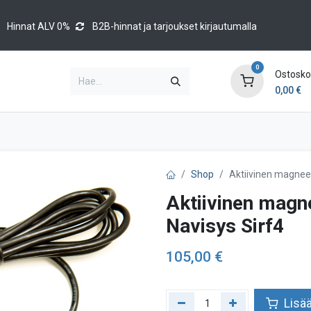
Hinnat ALV 0%
B2B-hinnat ja tarjoukset kirjautumalla
0
Ostoskor
0,00
€
Brands
Luettelot
Blog
Tapahtumat
Shop
Aktiivinen magnee
Aktiivinen magn
Navisys Sirf4
105,00
€
Lisää