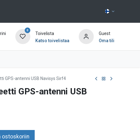
0
ini
Toivelista
Guest
Katso toivelistaa
Oma tili
Ota yhteyttä
tti GPS-antenni USB Navisys Sirf4
eetti GPS-antenni USB
 ostoskoriin