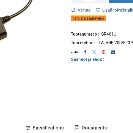
Vertaa
Lisää toivelistall
Tarkista saatavuus
Tuotenumero :
GR401U
Tuoreryhmä :
LA, VHF, VIRVE GP
Jaa :
Säännöt ja ehdot :
Specifications
Documents