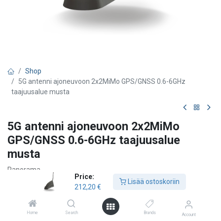
Shop
5G antenni ajoneuvoon 2x2MiMo GPS/GNSS 0.6-6GHz
taajuusalue musta
5G antenni ajoneuvoon 2x2MiMo
GPS/GNSS 0.6-6GHz taajuusalue
musta
Panorama
Price:
Lisää ostoskoriin
OEM-tyylinen haineväantenni 4G/5G:lle
212,20
€
2x2 MiMo 4G/5G
GPS/GNSS-vastaanotin
Home
Search
Brands
Tuki ulkoiselle piiska-antennille (Ostettava erikseen)
Account