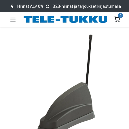
Hinnat ALV 0%
B2B-hinnat ja tarjoukset kirjautumalla
0