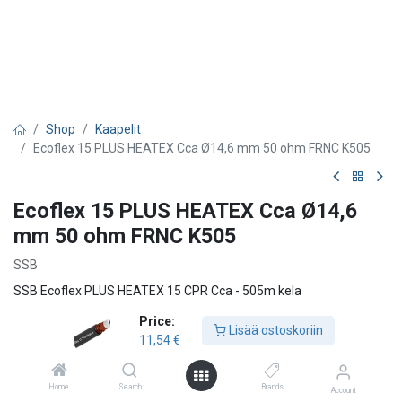
Shop
Kaapelit
Ecoflex 15 PLUS HEATEX Cca Ø14,6 mm 50 ohm FRNC K505
Ecoflex 15 PLUS HEATEX Cca Ø14,6
mm 50 ohm FRNC K505
SSB
SSB Ecoflex PLUS HEATEX 15 CPR Cca - 505m kela
Price:
Ecoflex 15 Plus Heatex on vähähäviöinen koaksiaalikaapeli 4G/5G-
Lisää ostoskoriin
11,54
€
ja WLAN-verkoille. Se on suunniteltu erityisesti rakennuksiin,
laitoksiin, laivoihin ja muihin vaativiin kohteisiin, joissa tarvitaan
paloturvallisuutta ja alhaisia päästöjä tulipalon sattuessa.
Home
Search
Brands
Account