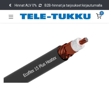
Hinnat ALV 0%
B2B-hinnat ja tarjoukset kirjautumalla
0