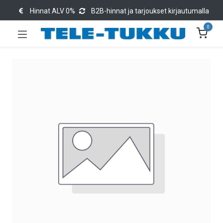
Hinnat ALV 0%
B2B-hinnat ja tarjoukset kirjautumalla
0