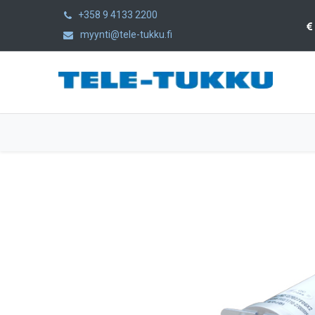
+358 9 4133 2200
myynti@tele-tukku.fi
Etusivu
Tuotteet
Kategoriat