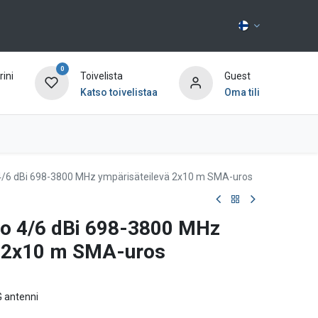
0
ini
Toivelista
Guest
Katso toivelistaa
Oma tili
Ota yhteyttä
4/6 dBi 698-3800 MHz ympärisäteilevä 2x10 m SMA-uros
o 4/6 dBi 698-3800 MHz
ä 2x10 m SMA-uros
G antenni