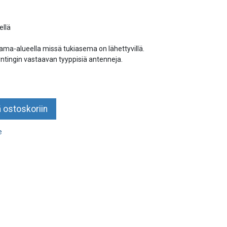
ellä
ama-alueella missä tukiasema on lähettyvillä.
tingin vastaavan tyyppisiä antenneja.
 ostoskoriin
e