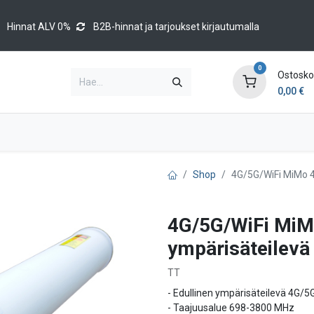
Hinnat ALV 0%
B2B-hinnat ja tarjoukset kirjautumalla
0
Ostoskor
0,00
€
Brands
Luettelot
Blog
Tapahtumat
Shop
4G/5G/WiFi MiMo 
4G/5G/WiFi MiM
ympärisäteilev
TT
- Edullinen ympärisäteilevä 4G/5
- Taajuusalue 698-3800 MHz