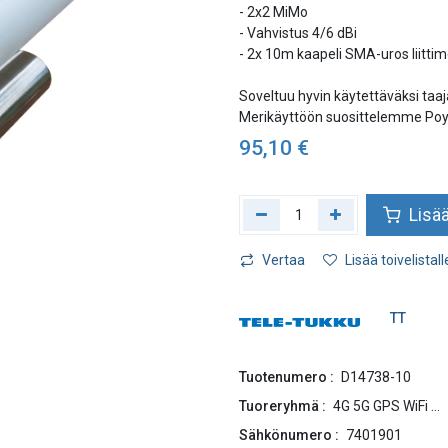
- 2x2 MiMo
- Vahvistus 4/6 dBi
- 2x 10m kaapeli SMA-uros liittim
Soveltuu hyvin käytettäväksi taaj
Merikäyttöön suosittelemme Poyn
95,10
€
Lisää
Vertaa
Lisää toivelistall
TT
Tuotenumero :
D14738-10
Tuoreryhmä :
4G 5G GPS WiFi ...
Sähkönumero :
7401901