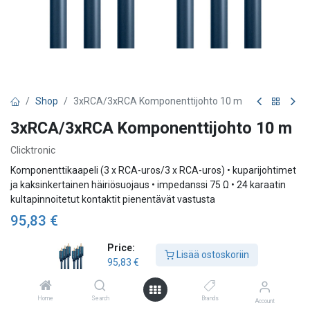
Shop
3xRCA/3xRCA Komponenttijohto 10 m
3xRCA/3xRCA Komponenttijohto 10 m
Clicktronic
Komponenttikaapeli (3 x RCA-uros/3 x RCA-uros) • kuparijohtimet
ja kaksinkertainen häiriösuojaus • impedanssi 75 Ω • 24 karaatin
kultapinnoitetut kontaktit pienentävät vastusta
95,83
€
Price:
Lisää ostoskoriin
95,83
€
Lisää ostoskoriin
Lisää toivelistalle
Home
Search
Brands
Account