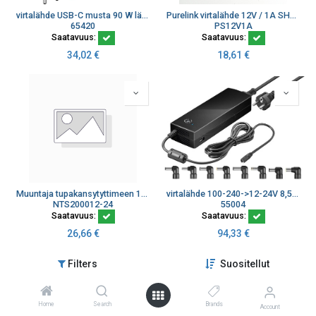
virtalähde USB-C musta 90 W läppäreille ym.
Purelink virtalähde 12V / 1A SHD310SM
65420
PS12V1A
Saatavuus:
Saatavuus:
34,02
€
18,61
€
Muuntaja tupakansytyttimeen 12-24V>1,5-12V/2A, 5xDC-pistoke
virtalähde 100-240->12-24V 8,5A max
NTS200012-24
55004
Saatavuus:
Saatavuus:
26,66
€
94,33
€
Filters
Suositellut
Home
Search
Brands
Account