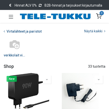
Hinnat ALV 0%
B2B-hinnat ja tarjoukset kirjautumalla
0
Näytä kaikki
Virtalähteet ja paristot
verkkolait virtaläht
Shop
33 tuotetta
New