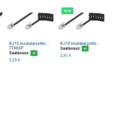
New
RJ12 modularjohto 6 nap kierre musta
RJ10 mudalarjohto 4 nap kierre musta
Lisää ostoskoriin
Lisää ostoskoriin
TT66SP
Saatavuus:
Saatavuus:
2,41
€
3,25
€