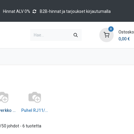
Hinnat ALV 0%
B2B-hinnat ja tarjoukset kirjautumalla
0
Ostoskor
0,00
€
Brands
Luettelot
Blog
Tapahtumat
Tietoverkko välij CAT7_8
Puhel RJ11/12/50 johdot
/50 johdot
- 6 tuotetta