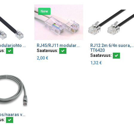
New
RJ12 modularjohto musta 6P6C
RJ45/RJ11 modularjohto
RJ12 2m 6/4n suora, harmaa
ä ostoskoriin
Lisää ostoskoriin
Lisää ostoskoriin
TT6420
us:
Saatavuus:
Saatavuus:
2,00
€
1,32
€
RJ50 uros/naaras välijohto harmaa AWG26
ä ostoskoriin
us: