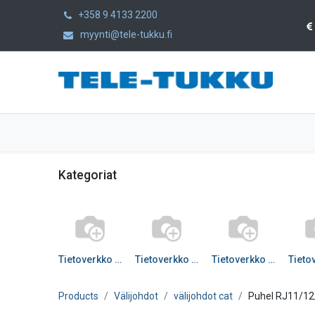
+358 9 4133 2200
myynti@tele-tukku.fi
Etusivu
Tuotteet
Kategoriat
Kategoriat
Tietoverkko välij CAT5e
Tietoverkko välij CAT6
Tietoverkko välij CAT6A
Products
Välijohdot
välijohdot cat
Puhel RJ11/12