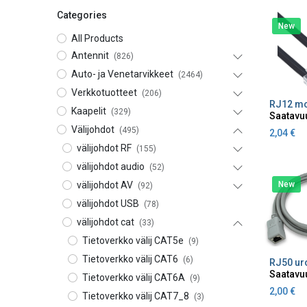
Categories
New
All Products
Antennit
(826)
Auto- ja Venetarvikkeet
(2464)
Verkkotuotteet
(206)
Lisä
Kaapelit
(329)
Saatavu
Välijohdot
(495)
2,04
€
välijohdot RF
(155)
välijohdot audio
(52)
New
välijohdot AV
(92)
välijohdot USB
(78)
välijohdot cat
(33)
Tietoverkko välij CAT5e
(9)
Tietoverkko välij CAT6
(6)
Lisä
Saatavu
Tietoverkko välij CAT6A
(9)
2,00
€
Tietoverkko välij CAT7_8
(3)