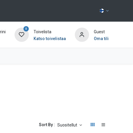
0
ini
Toivelista
Guest
Katso toivelistaa
Oma tili
Ota yhteyttä
Sort By :
Suositellut