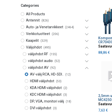
Categories
All Products
Antennit
(826)
Auto- ja Venetarvikkeet
(2464)
Verkkotuotteet
(206)
Lisä
Kaapelit
(329)
CR7043
Saatavu
Välijohdot
(495)
88,86
€
välijohdot RF
(155)
välijohdot audio
(52)
välijohdot AV
(92)
AV-välij RCA, HD-SDI..
(12)
HDMI välijohdot
(53)
KDA HDMI välijohdot
(2)
KDC HDMI välijohdot
(3)
Lisä
MC4250
DP, VGA, monitori välij
(18)
Saatavu
DVI välijohdot
(3)
7,63
€