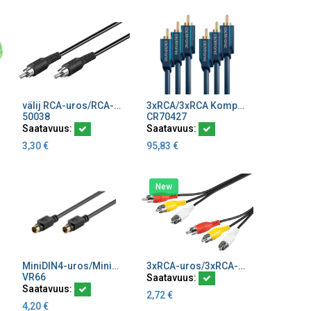
välij RCA-uros/RCA-uros 2m Mono
3xRCA/3xRCA Komponenttijohto 10 m
Lisää ostoskoriin
Lisää ostoskoriin
50038
CR70427
Saatavuus:
Saatavuus:
3,30
€
95,83
€
New
MiniDIN4-uros/MiniDIN4-uros 1,5 m SVHS
3xRCA-uros/3xRCA-uros audio/video välijohto
Lisää ostoskoriin
Lisää ostoskoriin
VR66
Saatavuus:
Saatavuus:
2,72
€
4,20
€