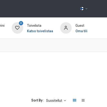
0
ini
Toivelista
Guest
Katso toivelistaa
Oma tili
Ota yhteyttä
Sort By :
Suositellut