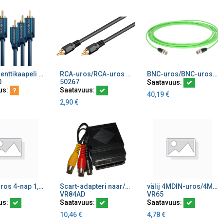
Komponenttikaapeli 3 x RCA-uros/3 x RCA-uros 20m
RCA-uros/RCA-uros 2 m 75 ohm VR23
BNC-uros/BNC-uros HDSDI 0.8/3.7 AF Välijohto 12G/4K vihreä VD083SH-E
ä ostoskoriin
Lisää ostoskoriin
Lisää ostoskoriin
0
50267
Saatavuus:
us:
Saatavuus:
40,19
€
2,90
€
2,5mm uros 4-nap 1,8 m toinen pää vapaa
Scart-adapteri naar/uros+3RCA RCA>SCART
välij 4MDIN-uros/4MDIN-naar 1,5m
ä ostoskoriin
Lisää ostoskoriin
Lisää ostoskoriin
VR84AD
VR65
us:
Saatavuus:
Saatavuus:
10,46
€
4,78
€