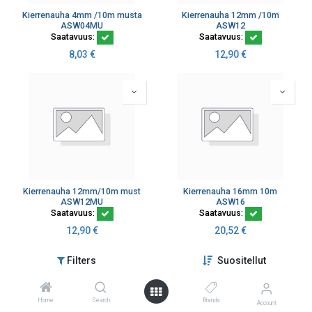
Kierrenauha 4mm /10m musta
Kierrenauha 12mm /10m
ASW04MU
ASW12
Saatavuus:
Saatavuus:
8,03
€
12,90
€
Kierrenauha 12mm/10m must
Kierrenauha 16mm 10m
ASW12MU
ASW16
Saatavuus:
Saatavuus:
12,90
€
20,52
€
Filters
Suositellut
Home
Search
Brands
Account