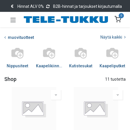
Hinnat ALV 0%
B2B-hinnat ja tarjoukset kirjautumalla
0
Näytä kaikki
muovituotteet
Nippusiteet
Kaapelikiinnikkeet
Kutistesukat
Kaapeliputket
Shop
11 tuotetta