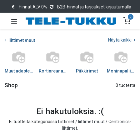
Hinnat ALV 0%
B2B-hinnat ja tarjoukset kirjautumalla
0
Näytä kaikki
liittimet muut
Muut adapterit
Kortinreunaliittimet
Piikkirimat
Moninapaliittimet
Shop
0 tuotetta
Ei hakutuloksia. :(
Ei tuotteita kategoriassa
Liittimet / liittimet muut / Centronics-
liittimet
.