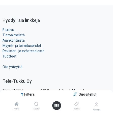
Hyödyllisiä linkkejä
Etusivu
Tietoa meistä
Ajankohtaista
Myynti- ja toimitusehdot
Rekisteri- ja ​evästeseloste
Tuotteet
Ota yhteyttä
Tele-Tukku Oy
TELE-TUKKU on vuonna 1963 perustettu elektronisten
Filters
Suositellut
komponenttien ja tarvikkeiden maahantuonti- ja tukkuliike, ollen yksi
alansa vanhimmista ja tunnetuimmista yrityksistä Suomessa.
Sijaitsemme pääkaupunkiseudun läheisyydessä hyvien
Home
Search
Brands
Account
liikenneyhteysien varrella, vain noin vartin päässä lentokentältä.