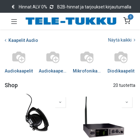
Hinnat ALV 0%
B2B-hinnat ja tarjoukset kirjautumalla
0
Näytä kaikki
Kaapelit Audio
Audiokaapelit
Audiokaapelit DIGI
Mikrofonikaapelit
Diodikaapelit
Shop
20 tuotetta