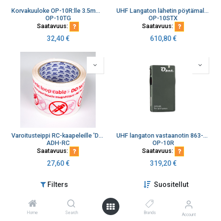
Korvakuuloke OP-10R:lle 3.5mm Jack
UHF Langaton lähetin pöytämalli 863-865MHz, 16ch, 2tuloa
OP-10TG
OP-10STX
Saatavuus:
Saatavuus:
32,40
€
610,80
€
Varoitusteippi RC-kaapeleille 'Do not cut', 60m/rulla
UHF langaton vastaanotin 863-865MHz, Li-ion 14h
ADH-RC
OP-10R
Saatavuus:
Saatavuus:
27,60
€
319,20
€
Filters
Suositellut
Home
Search
Brands
Account