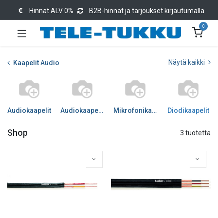
Hinnat ALV 0%
B2B-hinnat ja tarjoukset kirjautumalla
0
Näytä kaikki
Kaapelit Audio
Audiokaapelit
Audiokaapelit DIGI
Mikrofonikaapelit
Diodikaapelit
Shop
3 tuotetta