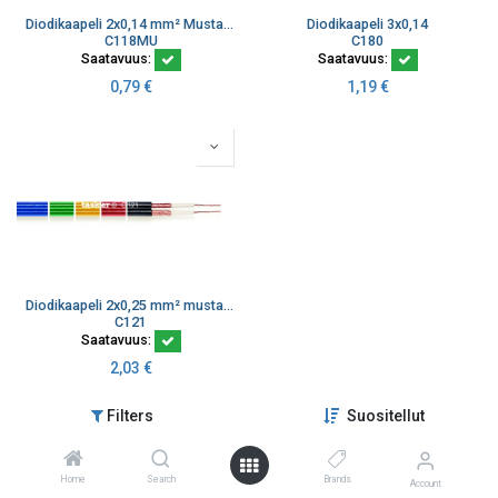
Diodikaapeli 2x0,14 mm² Musta K100
Diodikaapeli 3x0,14
C118MU
C180
Saatavuus:
Saatavuus:
0,79
€
1,19
€
Diodikaapeli 2x0,25 mm² musta litteä audiokaapeli
C121
Saatavuus:
2,03
€
Filters
Suositellut
Home
Search
Brands
Account