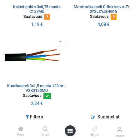
Kalustejohto 3x0,75 musta
Moottorikaapeli Ölflex servo 2YSLCY-JB 4x1,5mm²
C127MU
2YSLCYJB4G15
Saatavuus:
Saatavuus:
1,19
€
4,08
€
Kumikaapeli 3x1,5 musta 100 m rulla
VSK3150MU
Saatavuus:
2,24
€
Filters
Suositellut
Home
Search
Brands
Account