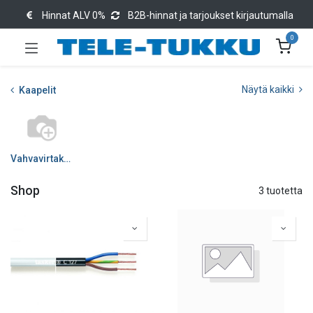
Hinnat ALV 0%
B2B-hinnat ja tarjoukset kirjautumalla
0
Näytä kaikki
Kaapelit
Vahvavirtakaapelit
Shop
3 tuotetta