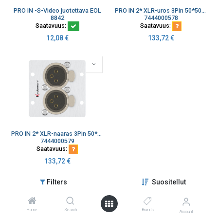
PRO IN -S-Video juotettava EOL
PRO IN 2* XLR-uros 3Pin 50*50 mm
8842
7444000578
Saatavuus:
Saatavuus:
12,08
€
133,72
€
PRO IN 2* XLR-naaras 3Pin 50*50 mm
7444000579
Saatavuus:
133,72
€
Filters
Suositellut
Kaikki tuotteet ladattu
Home
Search
Brands
Account