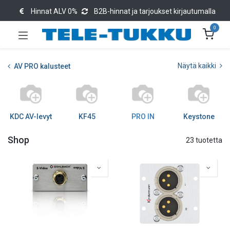
Hinnat ALV 0%
B2B-hinnat ja tarjoukset kirjautumalla
0
Näytä kaikki
AV PRO kalusteet
KDC AV-levyt
KF45
PRO IN
Keystone
Shop
23 tuotetta