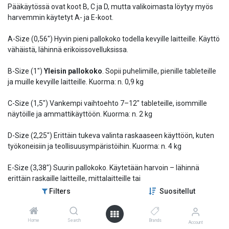
Pääkäytössä ovat koot B, C ja D, mutta valikoimasta löytyy myös
harvemmin käytetyt A- ja E-koot.
A-Size (0,56") Hyvin pieni pallokoko todella kevyille laitteille. Käyttö
vähäistä, lähinnä erikoissovelluksissa.
B-Size (1")
Yleisin pallokoko
. Sopii puhelimille, pienille tableteille
ja muille kevyille laitteille. Kuorma: n. 0,9 kg
C-Size (1,5") Vankempi vaihtoehto 7–12" tableteille, isommille
näytöille ja ammattikäyttöön. Kuorma: n. 2 kg
D-Size (2,25") Erittäin tukeva valinta raskaaseen käyttöön, kuten
työkoneisiin ja teollisuusympäristöihin. Kuorma: n. 4 kg
E-Size (3,38") Suurin pallokoko. Käytetään harvoin – lähinnä
erittäin raskaille laitteille, mittalaitteille tai
sotilas-/teollisuuskäyttöön. Kuorma: jopa yli 6–7 kg
Filters
Suositellut
Home
Search
Brands
Account