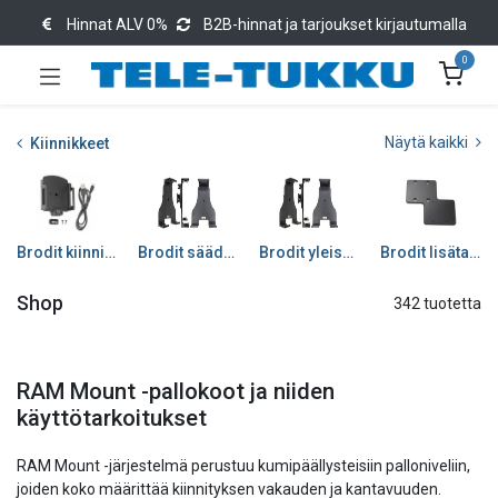
Hinnat ALV 0%
B2B-hinnat ja tarjoukset kirjautumalla
0
Näytä kaikki
Kiinnikkeet
Brodit kiinnikkeet (merkki-/mallikohtaiset)
Brodit säädettävät laitekiinnikkeet
Brodit yleiskiinnikkeet
Brodit lisätarvikkeet
Shop
342 tuotetta
RAM Mount -pallokoot ja niiden
käyttötarkoitukset
RAM Mount -järjestelmä perustuu kumipäällysteisiin palloniveliin,
joiden koko määrittää kiinnityksen vakauden ja kantavuuden.