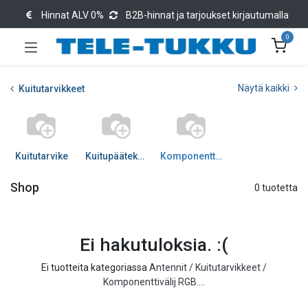
Hinnat ALV 0%
B2B-hinnat ja tarjoukset kirjautumalla
0
Näytä kaikki
Kuitutarvikkeet
Kuitutarvike
Kuitupäätekotelot
Komponenttivälij RGB...
Shop
0 tuotetta
Ei hakutuloksia. :(
Ei tuotteita kategoriassa
Antennit / Kuitutarvikkeet /
Komponenttivälij RGB...
.