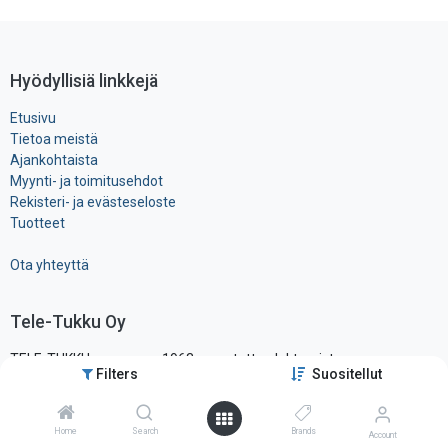
Hyödyllisiä linkkejä
Etusivu
Tietoa meistä
Ajankohtaista
Myynti- ja toimitusehdot
Rekisteri- ja ​evästeseloste
Tuotteet
Ota yhteyttä
Tele-Tukku Oy
TELE-TUKKU on vuonna 1963 perustettu elektronisten
Filters
Suositellut
komponenttien ja tarvikkeiden maahantuonti- ja tukkuliike, ollen yksi
alansa vanhimmista ja tunnetuimmista yrityksistä Suomessa.
Sijaitsemme pääkaupunkiseudun läheisyydessä hyvien
Home
Search
Brands
Account
liikenneyhteysien varrella, vain noin vartin päässä lentokentältä.