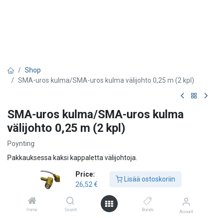
Shop
SMA-uros kulma/SMA-uros kulma välijohto 0,25 m (2 kpl)
SMA-uros kulma/SMA-uros kulma
välijohto 0,25 m (2 kpl)
Poynting
Pakkauksessa kaksi kappaletta välijohtoja.
26,52
€
Price:
Lisää ostoskoriin
26,52
€
Lisää ostoskoriin
Home
Search
Brands
Account