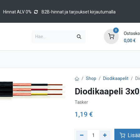
Hinnat ALV 0%
B2B-hinnat ja tarjoukset kirjautumalla
0
Ostoskor
0,00
€
Brands
Luettelot
Blog
Tapahtumat
Shop
Diodikaapelit
Di
Diodikaapeli 3x0
Tasker
1,19
€
Lisää