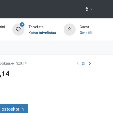
0
ini
Toivelista
Guest
Katso toivelistaa
Oma tili
Ota yhteyttä
odikaapeli 3x0,14
,14
 ostoskoriin