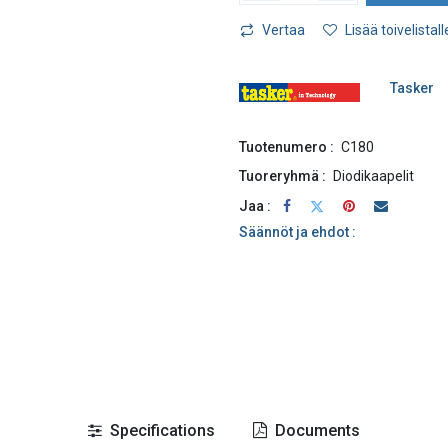
Vertaa
Lisää toivelistall
Tasker
Tuotenumero :
C180
Tuoreryhmä :
Diodikaapelit
Jaa :
Säännöt ja ehdot :
Specifications
Documents