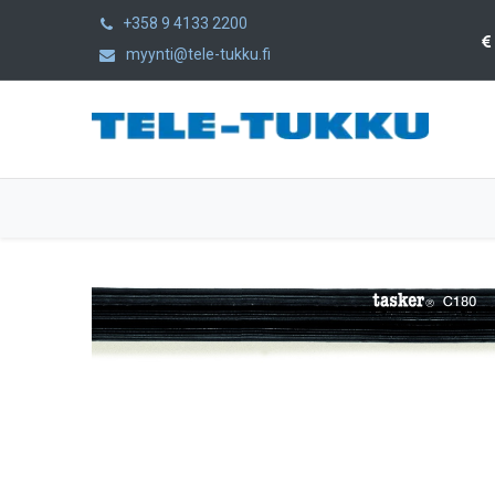
+358 9 4133 2200
myynti@tele-tukku.fi
Etusivu
Tuotteet
Kategoriat