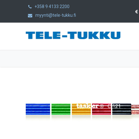
+358 9 4133 2200
myynti@tele-tukku.fi
Etusivu
Tuotteet
Kategoriat