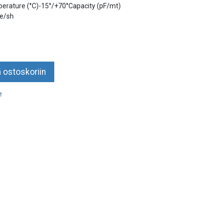
ature (°C)-15°/+70°Capacity (pF/mt)
re/sh
 ostoskoriin
e