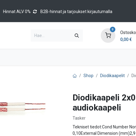
Hinnat ALV 0%
B2B-hinnat ja tarjoukset kirjautumalla
0
Ostoskor
0,00
€
Brands
Luettelot
Blog
Tapahtumat
Shop
Diodikaapelit
Di
Diodikaapeli 2x
audiokaapeli
Tasker
Tekniset tiedot:Cond Number No
0,10External Dimension (mm)2,9 