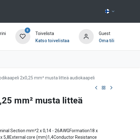
0
ini
Toivelista
Guest
Katso toivelistaa
Oma tili
Ota yhteyttä
odikaapeli 2x0,25 mm² musta litteä audiokaapeli
0,25 mm² musta litteä
minal Section mm²2 x 0,14 - 26AWGFormation18 x
x 5,8External core (mm)1,4Conductor Resistance