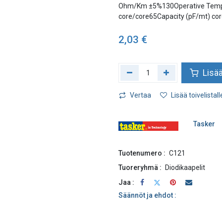
Ohm/Km ±5%130Operative Temper
core/core65Capacity (pF/mt) co
2,03
€
Lisää
Vertaa
Lisää toivelistall
Tasker
Tuotenumero :
C121
Tuoreryhmä :
Diodikaapelit
Jaa :
Säännöt ja ehdot :