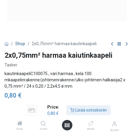
Shop
2x0,75mm² harmaa kaiutinkaapeli
2x0,75mm² harmaa kaiutinkaapeli
Tasker
kaiutinkaapeliC100075 , väri:harmaa , kela 100
mkaapelinrakenne/johtimenrakenne/ulko-johtimen halkaisija2 x
0,75 mm² / 24 x 0,20 / 2,2x4,5 ø mm
0,80
€
Price:
Lisää ostoskoriin
0,80
€
Lisää ostoskoriin
Lisää toivelistalle
Home
Search
Brands
Account