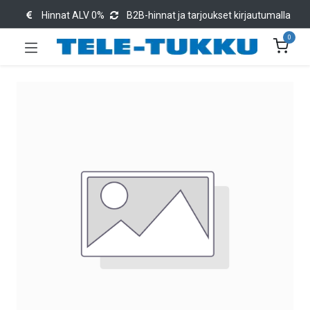
Hinnat ALV 0%
B2B-hinnat ja tarjoukset kirjautumalla
0