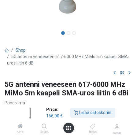
Shop
5G antenni veneeseen 617-6000 MHz MiMo 5m kaapeli SMA-
uros liitin 6 dBi
5G antenni veneeseen 617-6000 MHz
MiMo 5m kaapeli SMA-uros liitin 6 dBi
Panorama
Price:
- Ympärisäteilevä 2x2 MiMo 4G/5G antenni - Kiinnitys seinään,
Lisää ostoskoriin
166,00
€
vaaka- tai pystytankoon tai mastoon - Integroidut 5m
antennijohtot SMA-uros liittimillä BS[G]M-6-60 antenni on
ympärisäteilevä antenni 4G/5G reitittimille. Se kattaa taajuudet
Home
Search
Brands
Account