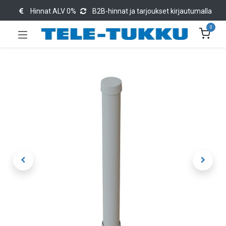
Hinnat ALV 0%
B2B-hinnat ja tarjoukset kirjautumalla
0