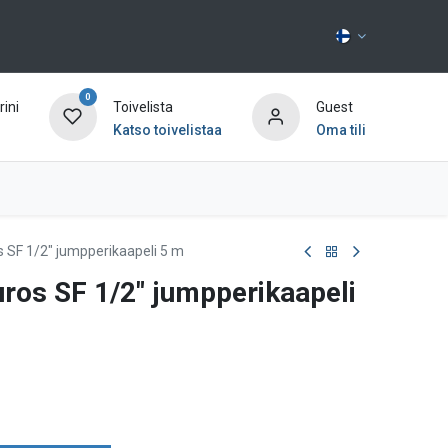
0
ini
Toivelista
Guest
Katso toivelistaa
Oma tili
Ota yhteyttä
s SF 1/2" jumpperikaapeli 5 m
ros SF 1/2" jumpperikaapeli