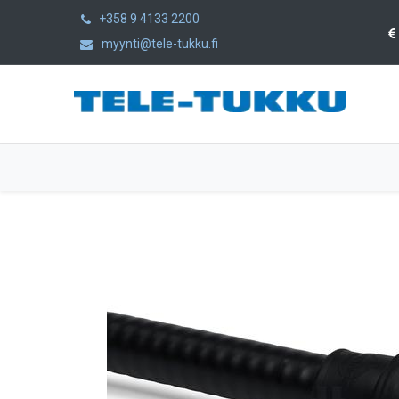
+358 9 4133 2200
myynti@tele-tukku.fi
Etusivu
Tuotteet
Kategoriat