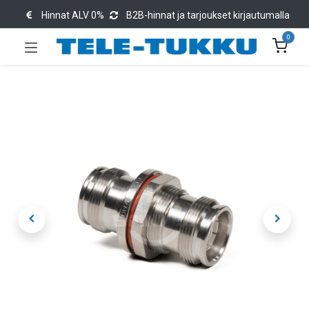
Hinnat ALV 0%
B2B-hinnat ja tarjoukset kirjautumalla
0