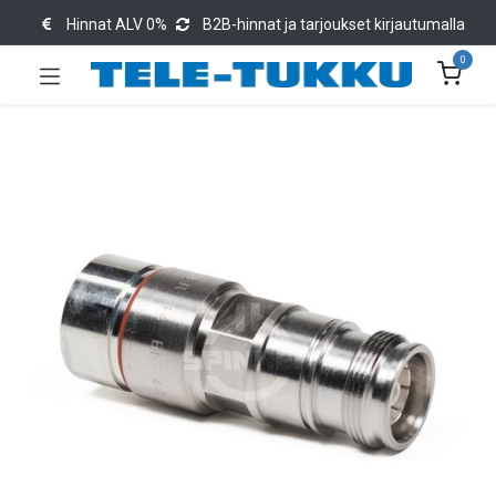
Hinnat ALV 0%
B2B-hinnat ja tarjoukset kirjautumalla
0