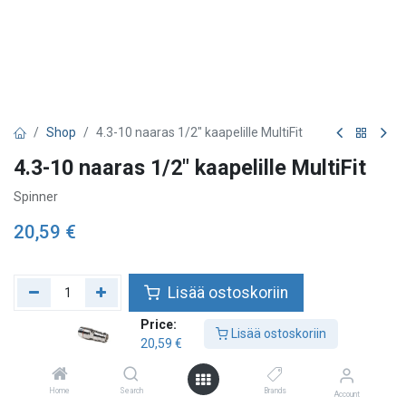
Shop
4.3-10 naaras 1/2" kaapelille MultiFit
4.3-10 naaras 1/2" kaapelille MultiFit
Spinner
20,59
€
Lisää ostoskoriin
Price:
Lisää toivelistalle
Lisää ostoskoriin
20,59
€
Tarkista saatavuus
Home
Search
Brands
Account