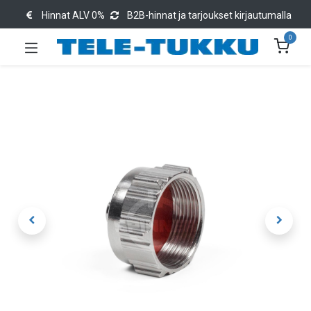
Hinnat ALV 0%
B2B-hinnat ja tarjoukset kirjautumalla
0