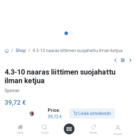
Shop
4.3-10 naaras liittimen suojahattu ilman ketjua
4.3-10 naaras liittimen suojahattu
ilman ketjua
Spinner
39,72
€
Price:
Lisää ostoskoriin
39,72
€
Lisää ostoskoriin
Home
Search
Brands
Account
Lisää toivelistalle