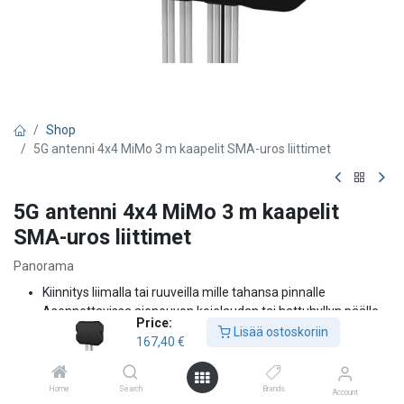
Shop
5G antenni 4x4 MiMo 3 m kaapelit SMA-uros liittimet
5G antenni 4x4 MiMo 3 m kaapelit
SMA-uros liittimet
Panorama
Kiinnitys liimalla tai ruuveilla mille tahansa pinnalle
Asennettavissa ajoneuvon kojelaudan tai hattuhyllyn päälle
Price:
tai alle
Lisää ostoskoriin
167,40
€
Soveltuu liikuteltaviin salkkuihin ja muihin liikuteltaviin
kohteisiin, tai ajoneuvoihin piiloasennukseen
4x4 MiMo 617–960/1427–6000 MHz
Home
Search
Brands
Account