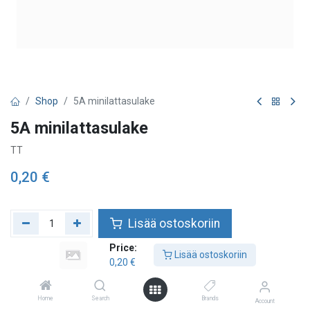
Shop
5A minilattasulake
5A minilattasulake
TT
0,20
€
Lisää ostoskoriin
Price:
Lisää toivelistalle
Lisää ostoskoriin
0,20
€
Home
Search
Brands
Account