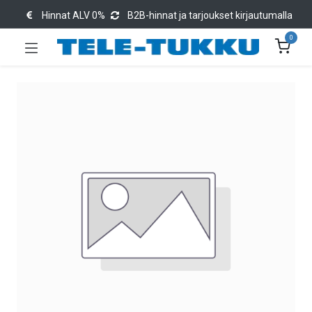
Hinnat ALV 0%
B2B-hinnat ja tarjoukset kirjautumalla
0