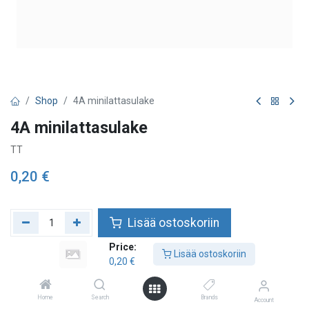
Shop
4A minilattasulake
4A minilattasulake
TT
0,20
€
Lisää ostoskoriin
Price:
Lisää toivelistalle
Lisää ostoskoriin
0,20
€
Home
Search
Brands
Account