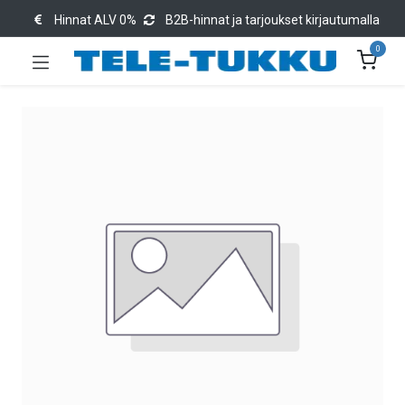
Hinnat ALV 0%
B2B-hinnat ja tarjoukset kirjautumalla
0