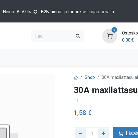
Hinnat ALV 0%
B2B-hinnat ja tarjoukset kirjautumalla
0
Ostoskor
0,00
€
Brands
Luettelot
Blog
Tapahtumat
Shop
30A maxilattasula
30A maxilattasu
TT
1,58
€
Lisää