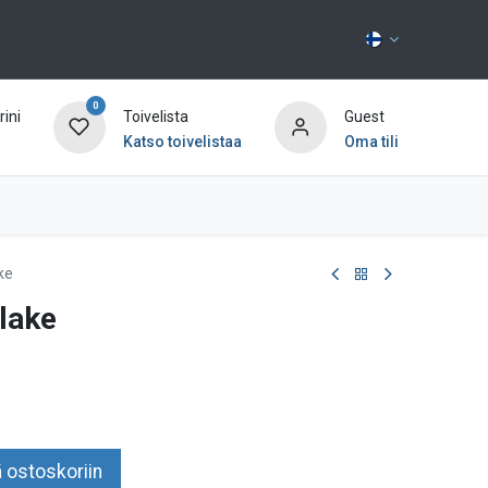
0
ini
Toivelista
Guest
Katso toivelistaa
Oma tili
Ota yhteyttä
ke
lake
 ostoskoriin