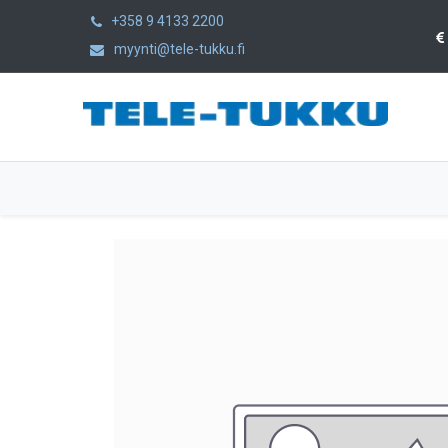
+358 9 4133 2200
myynti@tele-tukku.fi
Etusivu
Tuotteet
Kategoriat