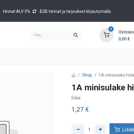
Hinnat ALV 0%
B2B-hinnat ja tarjoukset kirjautumalla
0
Ostoskor
0,00
€
Brands
Luettelot
Blog
Tapahtumat
Shop
1A minisulake hid
1A minisulake h
Eska
1,27
€
Lisää