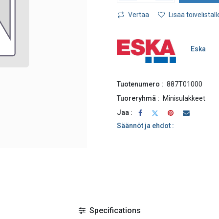
Vertaa
Lisää toivelistall
Eska
Tuotenumero :
887T01000
Tuoreryhmä :
Minisulakkeet
Jaa :
Säännöt ja ehdot :
Specifications