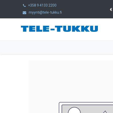
+358 9 4133 2200
myynti@tele-tukku.fi
Etusivu
Tuotteet
Kategoriat