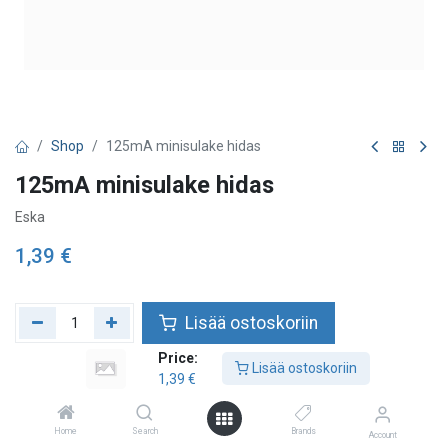
Shop
125mA minisulake hidas
125mA minisulake hidas
Eska
1,39
€
Lisää ostoskoriin
Price:
Lisää toivelistalle
Lisää ostoskoriin
1,39
€
Home
Search
Brands
Account