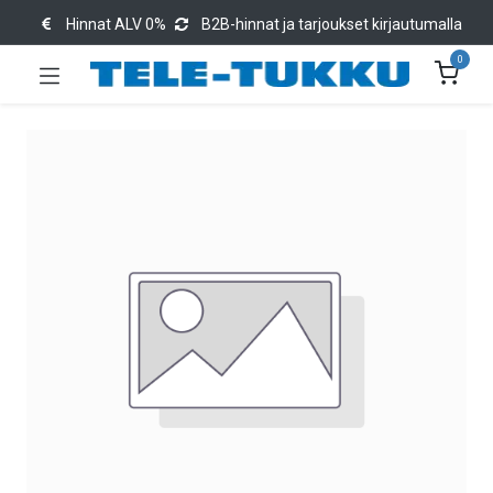
Hinnat ALV 0%
B2B-hinnat ja tarjoukset kirjautumalla
0