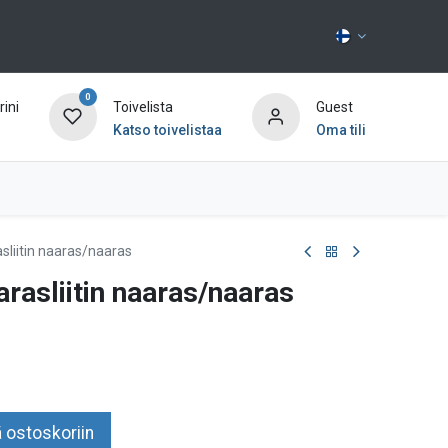
0
ini
Toivelista
Guest
Katso toivelistaa
Oma tili
Ota yhteyttä
sliitin naaras/naaras
rasliitin naaras/naaras
 ostoskoriin