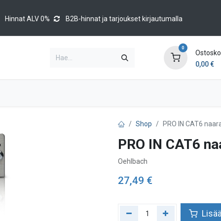
Hinnat ALV 0%
B2B-hinnat ja tarjoukset kirjautumalla
0
Ostoskor
0,00
€
Brands
Luettelot
Blog
Tapahtumat
Shop
PRO IN CAT6 naara
PRO IN CAT6 naa
Oehlbach
27,49
€
Lisää