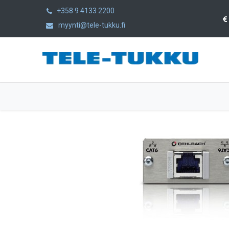
+358 9 4133 2200
myynti@tele-tukku.fi
Etusivu
Tuotteet
Kategoriat