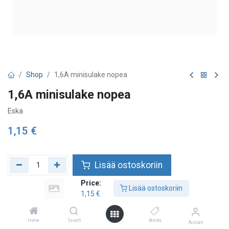
Shop
1,6A minisulake nopea
1,6A minisulake nopea
Eska
1,15
€
Lisää ostoskoriin
Price:
Lisää toivelistalle
Lisää ostoskoriin
1,15
€
Home
Search
Brands
Account