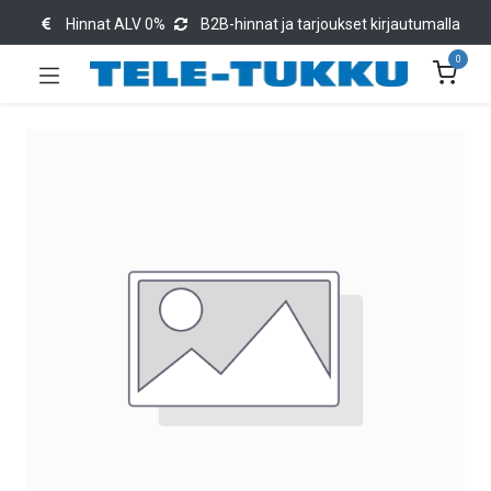
Hinnat ALV 0%
B2B-hinnat ja tarjoukset kirjautumalla
0