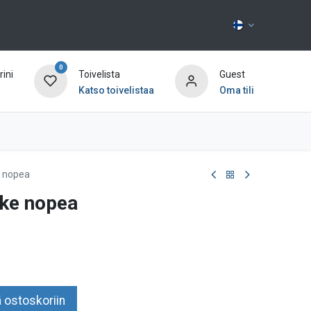
0
ini
Toivelista
Guest
Katso toivelistaa
Oma tili
Ota yhteyttä
 nopea
ke nopea
 ostoskoriin