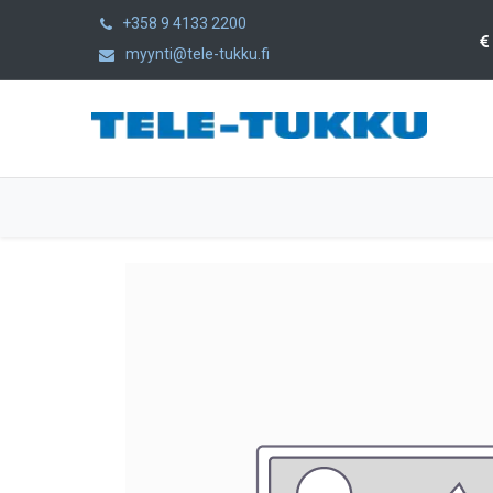
+358 9 4133 2200
myynti@tele-tukku.fi
Etusivu
Tuotteet
Kategoriat