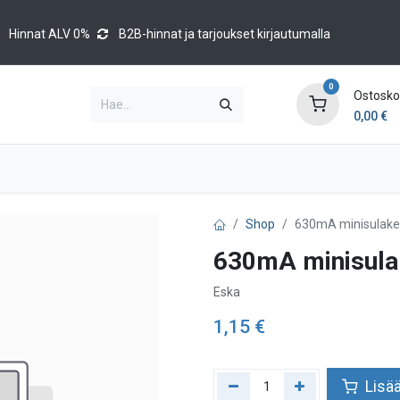
Hinnat ALV 0%
B2B-hinnat ja tarjoukset kirjautumalla
0
Ostoskor
0,00
€
Brands
Luettelot
Blog
Tapahtumat
Shop
630mA minisulake
630mA minisula
Eska
1,15
€
Lisää