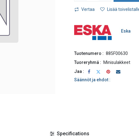
Vertaa
Lisää toivelistall
Eska
Tuotenumero :
885F00630
Tuoreryhmä :
Minisulakkeet
Jaa :
Säännöt ja ehdot :
Specifications