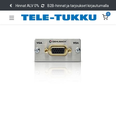
Hinnat ALV 0%
B2B-hinnat ja tarjoukset kirjautumalla
0