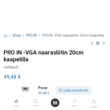
Shop
PRO IN
PRO IN -VGA naarasliitin 20cm kaapelilla
PRO IN -VGA naarasliitin 20cm
kaapelilla
Oehlbach
49,48
€
Price:
Lisää ostoskoriin
Lisää ostoskoriin
49,48
€
Lisää toivelistalle
Home
Search
Brands
Account