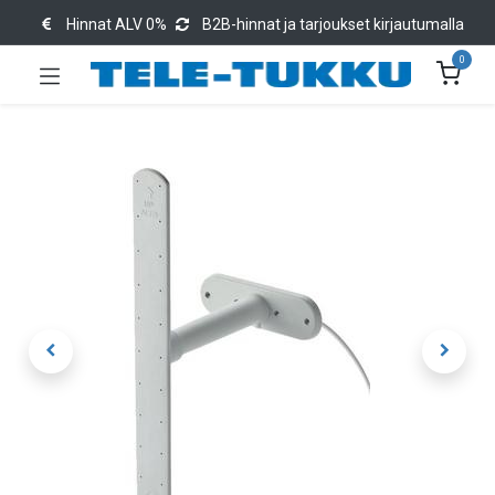
Hinnat ALV 0%
B2B-hinnat ja tarjoukset kirjautumalla
0