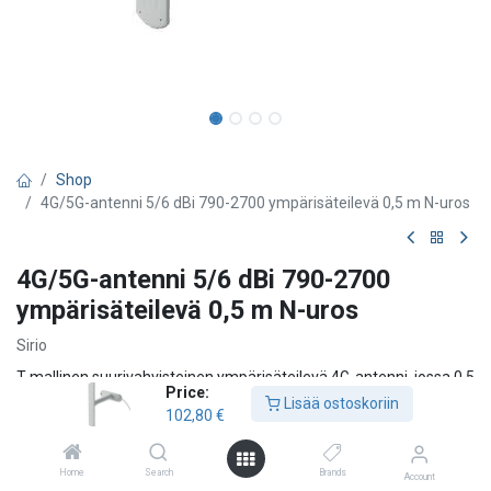
Shop
4G/5G-antenni 5/6 dBi 790-2700 ympärisäteilevä 0,5 m N-uros
4G/5G-antenni 5/6 dBi 790-2700
ympärisäteilevä 0,5 m N-uros
Sirio
T-mallinen suurivahvisteinen ympärisäteilevä 4G-antenni, jossa 0,5
Price:
m kaapeli ja N-uros-liitin. Antennia käytetään yleisesti passiivisissa
Lisää ostoskoriin
102,80
€
toistinratkaisuissa, kuten väestönsuojissa ja muissa vastaavissa
tiloissa. Kiinnitys onnistuu joko seinään tai mastoon.
Home
Search
Brands
Account