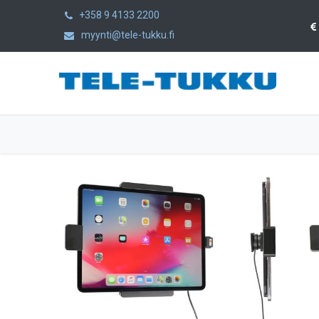
+358 9 4133 2200
myynti@tele-tukku.fi
Etusivu
Tuotteet
Kategoriat