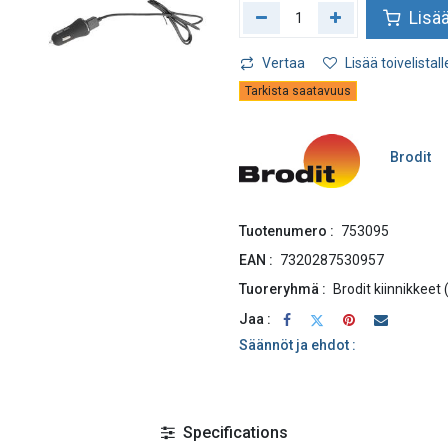
Lisää
Vertaa
Lisää toivelistall
Tarkista saatavuus
Brodit
Tuotenumero :
753095
EAN :
7320287530957
Tuoreryhmä :
Brodit kiinnikkeet
Jaa :
Säännöt ja ehdot :
Specifications