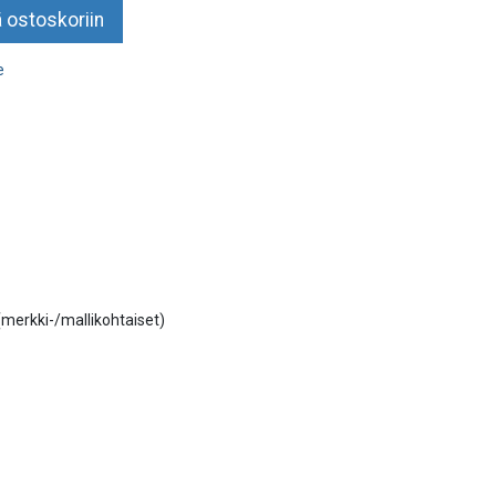
 ostoskoriin
e
 (merkki-/mallikohtaiset)