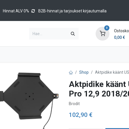
Hinnat ALV 0%
B2B-hinnat ja tarjoukset kirjautumalla
0
Ostoskor
0,00
€
Brands
Luettelot
Blog
Tapahtumat
Shop
Aktpidike käänt US
Aktpidike käänt
Pro 12,9 2018/
Brodit
102,90
€