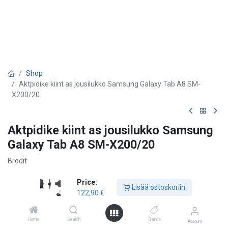
Shop
Aktpidike kiint as jousilukko Samsung Galaxy Tab A8 SM-
X200/20
Aktpidike kiint as jousilukko Samsung
Galaxy Tab A8 SM-X200/20
Brodit
122,90
€
Price:
Lisää ostoskoriin
122,90
€
Lisää ostoskoriin
Home
Search
Brands
Account