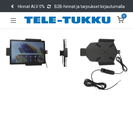
Hinnat ALV 0%
B2B-hinnat ja tarjoukset kirjautumalla
0