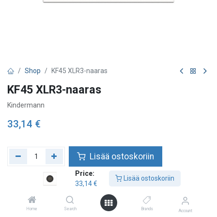
Shop
KF45 XLR3-naaras
KF45 XLR3-naaras
Kindermann
33,14
€
Lisää ostoskoriin
Price:
Lisää toivelistalle
Lisää ostoskoriin
33,14
€
Home
Search
Brands
Account