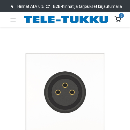
Hinnat ALV 0%
B2B-hinnat ja tarjoukset kirjautumalla
0