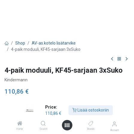
Shop
AV-as.kotelo lisätarvike
4-paik moduuli, KF45-sarjaan 3xSuko
4-paik moduuli, KF45-sarjaan 3xSuko
Kindermann
110,86
€
Price:
Lisää ostoskoriin
Lisää ostoskoriin
110,86
€
Lisää toivelistalle
Home
Search
Brands
Account
Tarkista saatavuus