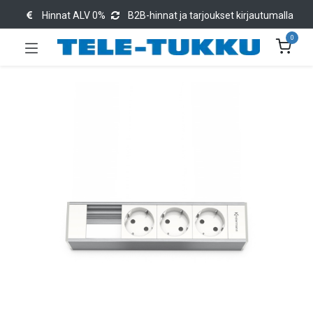
Hinnat ALV 0%
B2B-hinnat ja tarjoukset kirjautumalla
0